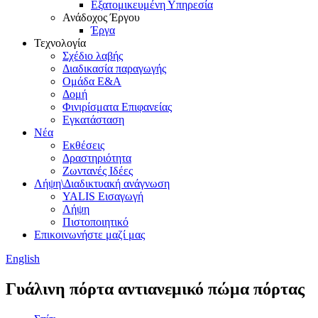
Εξατομικευμένη Υπηρεσία
Ανάδοχος Έργου
Έργα
Τεχνολογία
Σχέδιο λαβής
Διαδικασία παραγωγής
Ομάδα Ε&Α
Δομή
Φινιρίσματα Επιφανείας
Εγκατάσταση
Νέα
Εκθέσεις
Δραστηριότητα
Ζωντανές Ιδέες
Λήψη\Διαδικτυακή ανάγνωση
YALIS Εισαγωγή
Λήψη
Πιστοποιητικό
Επικοινωνήστε μαζί μας
English
Γυάλινη πόρτα αντιανεμικό πώμα πόρτας