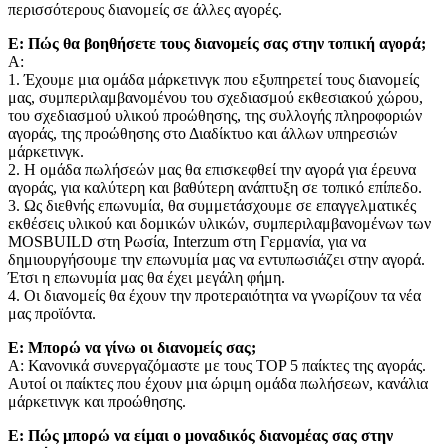
περισσότερους διανομείς σε άλλες αγορές.
Ε: Πώς θα βοηθήσετε τους διανομείς σας στην τοπική αγορά;
A:
1. Έχουμε μια ομάδα μάρκετινγκ που εξυπηρετεί τους διανομείς
μας, συμπεριλαμβανομένου του σχεδιασμού εκθεσιακού χώρου,
του σχεδιασμού υλικού προώθησης, της συλλογής πληροφοριών
αγοράς, της προώθησης στο Διαδίκτυο και άλλων υπηρεσιών
μάρκετινγκ.
2. Η ομάδα πωλήσεών μας θα επισκεφθεί την αγορά για έρευνα
αγοράς, για καλύτερη και βαθύτερη ανάπτυξη σε τοπικό επίπεδο.
3. Ως διεθνής επωνυμία, θα συμμετάσχουμε σε επαγγελματικές
εκθέσεις υλικού και δομικών υλικών, συμπεριλαμβανομένων των
MOSBUILD στη Ρωσία, Interzum στη Γερμανία, για να
δημιουργήσουμε την επωνυμία μας να εντυπωσιάζει στην αγορά.
Έτσι η επωνυμία μας θα έχει μεγάλη φήμη.
4. Οι διανομείς θα έχουν την προτεραιότητα να γνωρίζουν τα νέα
μας προϊόντα.
Ε: Μπορώ να γίνω οι διανομείς σας;
Α: Κανονικά συνεργαζόμαστε με τους TOP 5 παίκτες της αγοράς.
Αυτοί οι παίκτες που έχουν μια ώριμη ομάδα πωλήσεων, κανάλια
μάρκετινγκ και προώθησης.
Ε: Πώς μπορώ να είμαι ο μοναδικός διανομέας σας στην