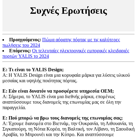
Συχνές Ερωτήσεις
Προηγούμενος:
Πώμα αόρατης πόρτας με τις καλύτερες
πωλήσεις του 2024
Επόμενος:
Οι τελευταίες ηλεκτρονικές εμπορικές κλειδαριές
πορτών YALIS το 2024
Ε: Τι είναι το YALIS Design;
A: Η YALIS Design είναι μια κορυφαία μάρκα για λύσεις υλικού
μεσαίας και υψηλής ποιότητας πόρτας.
Ε: Εάν είναι δυνατόν να προσφέρετε υπηρεσία OEM;
Α: Σήμερα, το YALIS είναι μια διεθνής μάρκα, επομένως
αναπτύσσουμε τους διανομείς της επωνυμίας μας σε όλη την
παραγγελία.
Ε: Πού μπορώ να βρω τους διανομείς της επωνυμίας σας;
Α: Έχουμε διανομέα στο Βιετνάμ, την Ουκρανία, τη Λιθουανία, τη
Σιγκαπούρη, τη Νότια Κορέα, τη Βαλτική, τον Λίβανο, τη Σαουδική
Αραβία, το Μπρουνέι και την Κύπρο. Και αναπτύσσουμε