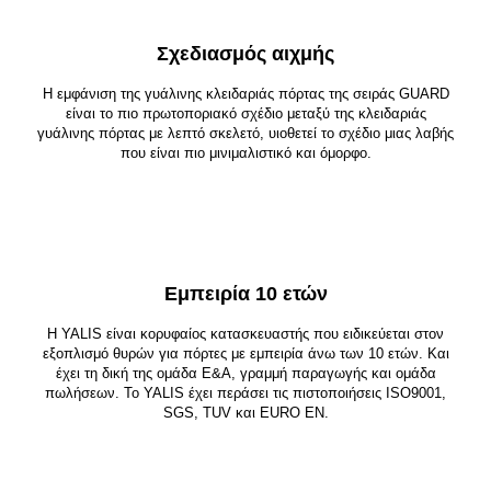
Σχεδιασμός αιχμής
Η εμφάνιση της γυάλινης κλειδαριάς πόρτας της σειράς GUARD
είναι το πιο πρωτοποριακό σχέδιο μεταξύ της κλειδαριάς
γυάλινης πόρτας με λεπτό σκελετό, υιοθετεί το σχέδιο μιας λαβής
που είναι πιο μινιμαλιστικό και όμορφο.
Εμπειρία 10 ετών
Η YALIS είναι κορυφαίος κατασκευαστής που ειδικεύεται στον
εξοπλισμό θυρών για πόρτες με εμπειρία άνω των 10 ετών. Και
έχει τη δική της ομάδα Ε&Α, γραμμή παραγωγής και ομάδα
πωλήσεων. Το YALIS έχει περάσει τις πιστοποιήσεις ISO9001,
SGS, TUV και EURO EN.