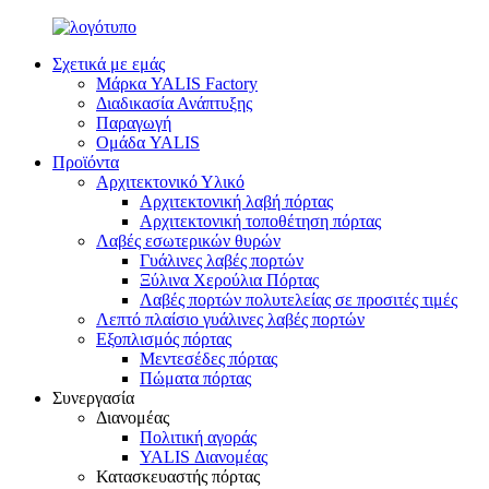
Σχετικά με εμάς
Μάρκα YALIS Factory
Διαδικασία Ανάπτυξης
Παραγωγή
Ομάδα YALIS
Προϊόντα
Αρχιτεκτονικό Υλικό
Αρχιτεκτονική λαβή πόρτας
Αρχιτεκτονική τοποθέτηση πόρτας
Λαβές εσωτερικών θυρών
Γυάλινες λαβές πορτών
Ξύλινα Χερούλια Πόρτας
Λαβές πορτών πολυτελείας σε προσιτές τιμές
Λεπτό πλαίσιο γυάλινες λαβές πορτών
Εξοπλισμός πόρτας
Μεντεσέδες πόρτας
Πώματα πόρτας
Συνεργασία
Διανομέας
Πολιτική αγοράς
YALIS Διανομέας
Κατασκευαστής πόρτας