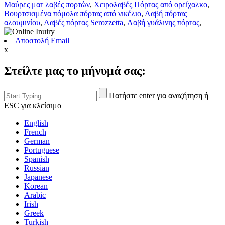
Μαύρες ματ λαβές πορτών
,
Χειρολαβές Πόρτας από ορείχαλκο
,
Βουρτσισμένα πόμολα πόρτας από νικέλιο
,
Λαβή πόρτας
αλουμινίου
,
Λαβές πόρτας Serozzetta
,
Λαβή γυάλινης πόρτας
,
Αποστολή Email
x
Στείλτε μας το μήνυμά σας:
Πατήστε enter για αναζήτηση ή
ESC για κλείσιμο
English
French
German
Portuguese
Spanish
Russian
Japanese
Korean
Arabic
Irish
Greek
Turkish