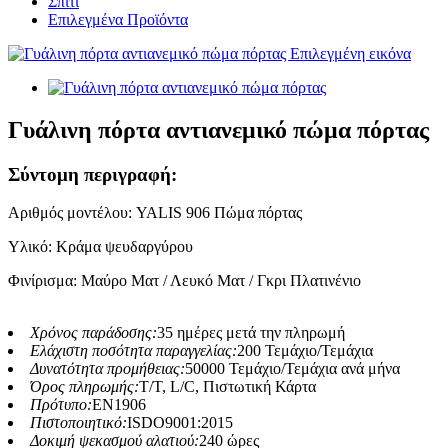
Σπίτι
Επιλεγμένα Προϊόντα
Γυάλινη πόρτα αντιανεμικό πώμα πόρτας
Σύντομη περιγραφή:
Αριθμός μοντέλου: YALIS 906 Πώμα πόρτας
Υλικό: Κράμα ψευδαργύρου
Φινίρισμα: Μαύρο Ματ / Λευκό Ματ / Γκρι Πλατινένιο
Χρόνος παράδοσης:
35 ημέρες μετά την πληρωμή
Ελάχιστη ποσότητα παραγγελίας:
200 Τεμάχιο/Τεμάχια
Δυνατότητα προμήθειας:
50000 Τεμάχιο/Τεμάχια ανά μήνα
Όρος πληρωμής:
T/T, L/C, Πιστωτική Κάρτα
Πρότυπο:
EN1906
Πιστοποιητικό:
ISDO9001:2015
Δοκιμή ψεκασμού αλατιού:
240 ώρες