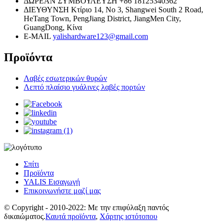
ΔΩΡΕΑΝ ΣΥΜΒΟΥΛΕΥΣΗ
+86 18125340362
ΔΙΕΥΘΥΝΣΗ
Κτίριο 14, No 3, Shangwei South 2 Road,
HeTang Town, PengJiang District, JiangMen City,
GuangDong, Κίνα
E-MAIL
yalishardware123@gmail.com
Προϊόντα
Λαβές εσωτερικών θυρών
Λεπτό πλαίσιο γυάλινες λαβές πορτών
Σπίτι
Προϊόντα
YALIS Εισαγωγή
Επικοινωνήστε μαζί μας
© Copyright - 2010-2022: Με την επιφύλαξη παντός
δικαιώματος.
Καυτά προϊόντα
,
Χάρτης ιστότοπου