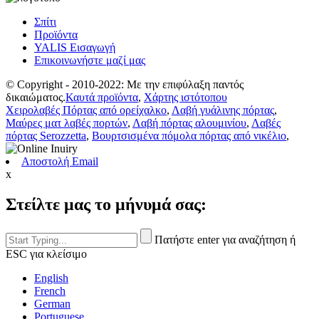
Σπίτι
Προϊόντα
YALIS Εισαγωγή
Επικοινωνήστε μαζί μας
© Copyright - 2010-2022: Με την επιφύλαξη παντός
δικαιώματος.
Καυτά προϊόντα
,
Χάρτης ιστότοπου
Χειρολαβές Πόρτας από ορείχαλκο
,
Λαβή γυάλινης πόρτας
,
Μαύρες ματ λαβές πορτών
,
Λαβή πόρτας αλουμινίου
,
Λαβές
πόρτας Serozzetta
,
Βουρτσισμένα πόμολα πόρτας από νικέλιο
,
Αποστολή Email
x
Στείλτε μας το μήνυμά σας:
Πατήστε enter για αναζήτηση ή
ESC για κλείσιμο
English
French
German
Portuguese