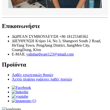
Επικοινωνήστε
ΔΩΡΕΑΝ ΣΥΜΒΟΥΛΕΥΣΗ
+86 18125340362
ΔΙΕΥΘΥΝΣΗ
Κτίριο 14, No 3, Shangwei South 2 Road,
HeTang Town, PengJiang District, JiangMen City,
GuangDong, Κίνα
E-MAIL
yalishardware123@gmail.com
Προϊόντα
Λαβές εσωτερικών θυρών
Λεπτό πλαίσιο γυάλινες λαβές πορτών