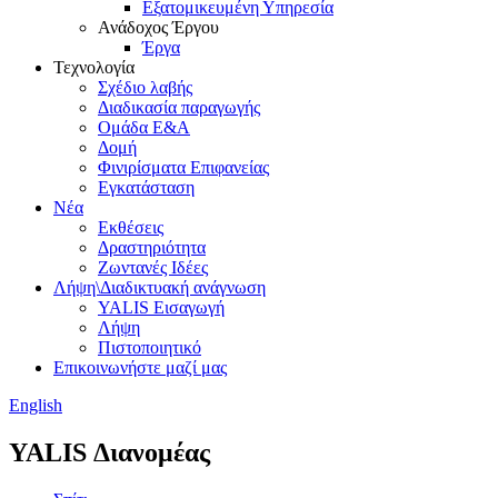
Εξατομικευμένη Υπηρεσία
Ανάδοχος Έργου
Έργα
Τεχνολογία
Σχέδιο λαβής
Διαδικασία παραγωγής
Ομάδα Ε&Α
Δομή
Φινιρίσματα Επιφανείας
Εγκατάσταση
Νέα
Εκθέσεις
Δραστηριότητα
Ζωντανές Ιδέες
Λήψη\Διαδικτυακή ανάγνωση
YALIS Εισαγωγή
Λήψη
Πιστοποιητικό
Επικοινωνήστε μαζί μας
English
YALIS Διανομέας