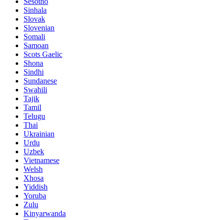
Sesotho
Sinhala
Slovak
Slovenian
Somali
Samoan
Scots Gaelic
Shona
Sindhi
Sundanese
Swahili
Tajik
Tamil
Telugu
Thai
Ukrainian
Urdu
Uzbek
Vietnamese
Welsh
Xhosa
Yiddish
Yoruba
Zulu
Kinyarwanda