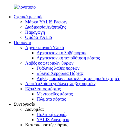
Σχετικά με εμάς
Μάρκα YALIS Factory
Διαδικασία Ανάπτυξης
Παραγωγή
Ομάδα YALIS
Προϊόντα
Αρχιτεκτονικό Υλικό
Αρχιτεκτονική λαβή πόρτας
Αρχιτεκτονική τοποθέτηση πόρτας
Λαβές εσωτερικών θυρών
Γυάλινες λαβές πορτών
Ξύλινα Χερούλια Πόρτας
Λαβές πορτών πολυτελείας σε προσιτές τιμές
Λεπτό πλαίσιο γυάλινες λαβές πορτών
Εξοπλισμός πόρτας
Μεντεσέδες πόρτας
Πώματα πόρτας
Συνεργασία
Διανομέας
Πολιτική αγοράς
YALIS Διανομέας
Κατασκευαστής πόρτας