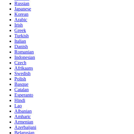
Russian
Japanese
Korean
Arabic
Irish
Greek
Turkish
Italian
Danish
Romanian
Indonesian
Czech
Afrikaans
Swedish
Polish
Basque
Catalan
Esperanto
Hindi
Lao
Albanian
Amharic
Armenian
Azerbaijani
Belarusian