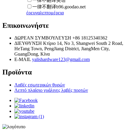
一律不翻译英语
一律不翻译b96.goodao.net
έρευνα
λεπτομέρεια
Επικοινωνήστε
ΔΩΡΕΑΝ ΣΥΜΒΟΥΛΕΥΣΗ
+86 18125340362
ΔΙΕΥΘΥΝΣΗ
Κτίριο 14, No 3, Shangwei South 2 Road,
HeTang Town, PengJiang District, JiangMen City,
GuangDong, Κίνα
E-MAIL
yalishardware123@gmail.com
Προϊόντα
Λαβές εσωτερικών θυρών
Λεπτό πλαίσιο γυάλινες λαβές πορτών