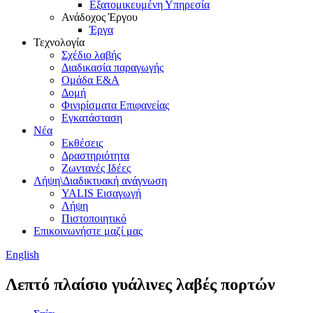
Εξατομικευμένη Υπηρεσία
Ανάδοχος Έργου
Έργα
Τεχνολογία
Σχέδιο λαβής
Διαδικασία παραγωγής
Ομάδα Ε&Α
Δομή
Φινιρίσματα Επιφανείας
Εγκατάσταση
Νέα
Εκθέσεις
Δραστηριότητα
Ζωντανές Ιδέες
Λήψη\Διαδικτυακή ανάγνωση
YALIS Εισαγωγή
Λήψη
Πιστοποιητικό
Επικοινωνήστε μαζί μας
English
Λεπτό πλαίσιο γυάλινες λαβές πορτών