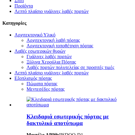
Σπίτι
Προϊόντα
Λεπτό πλαίσιο γυάλινες λαβές πορτών
Κατηγορίες
Αρχιτεκτονικό Υλικό
Αρχιτεκτονική λαβή πόρτας
Αρχιτεκτονική τοποθέτηση πόρτας
Λαβές εσωτερικών θυρών
Γυάλινες λαβές πορτών
Ξύλινα Χερούλια Πόρτας
Λαβές πορτών πολυτελείας σε προσιτές τιμές
Λεπτό πλαίσιο γυάλινες λαβές πορτών
Εξοπλισμός πόρτας
Πώματα πόρτας
Μεντεσέδες πόρτας
Κλειδαριά εσωτερικής πόρτας με
δακτυλικό αποτύπωμα
Μοντέλο ΑΡΙΘ
:
IISDOO
-
D1