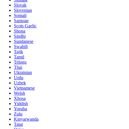
Slovak
Slovenian
Somali
Samoan
Scots Gaelic
Shona
Sindhi
Sundanese
Swahili
Tajik
Tamil
Telugu
Thai
Ukrainian
Urdu
Uzbek
Vietnamese
Welsh
Xhosa
Yiddish
Yoruba
Zulu
Kinyarwanda
Tatar