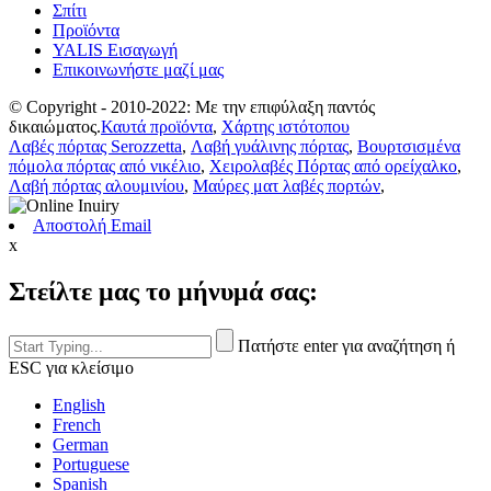
Σπίτι
Προϊόντα
YALIS Εισαγωγή
Επικοινωνήστε μαζί μας
© Copyright - 2010-2022: Με την επιφύλαξη παντός
δικαιώματος.
Καυτά προϊόντα
,
Χάρτης ιστότοπου
Λαβές πόρτας Serozzetta
,
Λαβή γυάλινης πόρτας
,
Βουρτσισμένα
πόμολα πόρτας από νικέλιο
,
Χειρολαβές Πόρτας από ορείχαλκο
,
Λαβή πόρτας αλουμινίου
,
Μαύρες ματ λαβές πορτών
,
Αποστολή Email
x
Στείλτε μας το μήνυμά σας:
Πατήστε enter για αναζήτηση ή
ESC για κλείσιμο
English
French
German
Portuguese
Spanish