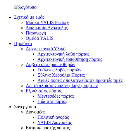
Σχετικά με εμάς
Μάρκα YALIS Factory
Διαδικασία Ανάπτυξης
Παραγωγή
Ομάδα YALIS
Προϊόντα
Αρχιτεκτονικό Υλικό
Αρχιτεκτονική λαβή πόρτας
Αρχιτεκτονική τοποθέτηση πόρτας
Λαβές εσωτερικών θυρών
Γυάλινες λαβές πορτών
Ξύλινα Χερούλια Πόρτας
Λαβές πορτών πολυτελείας σε προσιτές τιμές
Λεπτό πλαίσιο γυάλινες λαβές πορτών
Εξοπλισμός πόρτας
Μεντεσέδες πόρτας
Πώματα πόρτας
Συνεργασία
Διανομέας
Πολιτική αγοράς
YALIS Διανομέας
Κατασκευαστής πόρτας