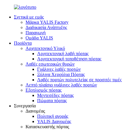
Σχετικά με εμάς
Μάρκα YALIS Factory
Διαδικασία Ανάπτυξης
Παραγωγή
Ομάδα YALIS
Προϊόντα
Αρχιτεκτονικό Υλικό
Αρχιτεκτονική λαβή πόρτας
Αρχιτεκτονική τοποθέτηση πόρτας
Λαβές εσωτερικών θυρών
Γυάλινες λαβές πορτών
Ξύλινα Χερούλια Πόρτας
Λαβές πορτών πολυτελείας σε προσιτές τιμές
Λεπτό πλαίσιο γυάλινες λαβές πορτών
Εξοπλισμός πόρτας
Μεντεσέδες πόρτας
Πώματα πόρτας
Συνεργασία
Διανομέας
Πολιτική αγοράς
YALIS Διανομέας
Κατασκευαστής πόρτας