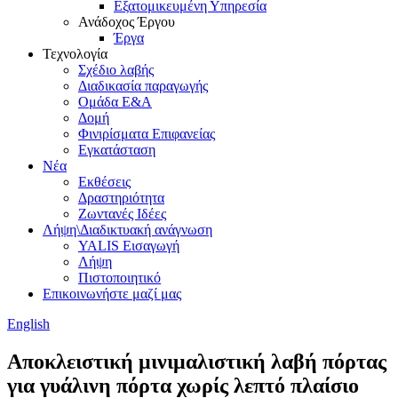
Εξατομικευμένη Υπηρεσία
Ανάδοχος Έργου
Έργα
Τεχνολογία
Σχέδιο λαβής
Διαδικασία παραγωγής
Ομάδα Ε&Α
Δομή
Φινιρίσματα Επιφανείας
Εγκατάσταση
Νέα
Εκθέσεις
Δραστηριότητα
Ζωντανές Ιδέες
Λήψη\Διαδικτυακή ανάγνωση
YALIS Εισαγωγή
Λήψη
Πιστοποιητικό
Επικοινωνήστε μαζί μας
English
Αποκλειστική μινιμαλιστική λαβή πόρτας
για γυάλινη πόρτα χωρίς λεπτό πλαίσιο