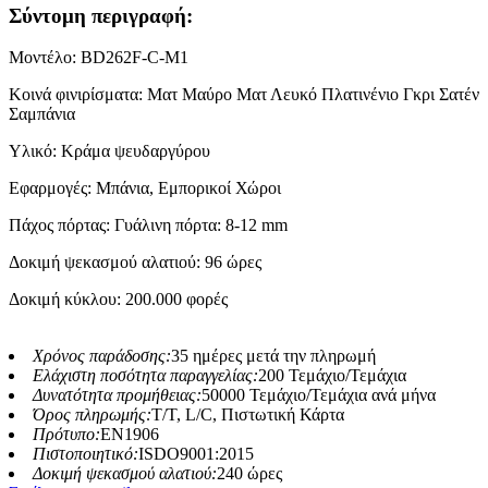
Σύντομη περιγραφή:
Μοντέλο: BD262F-C-M1
Κοινά φινιρίσματα: Ματ Μαύρο Ματ Λευκό Πλατινένιο Γκρι Σατέν
Σαμπάνια
Υλικό: Κράμα ψευδαργύρου
Εφαρμογές: Μπάνια, Εμπορικοί Χώροι
Πάχος πόρτας: Γυάλινη πόρτα: 8-12 mm
Δοκιμή ψεκασμού αλατιού: 96 ώρες
Δοκιμή κύκλου: 200.000 φορές
Χρόνος παράδοσης:
35 ημέρες μετά την πληρωμή
Ελάχιστη ποσότητα παραγγελίας:
200 Τεμάχιο/Τεμάχια
Δυνατότητα προμήθειας:
50000 Τεμάχιο/Τεμάχια ανά μήνα
Όρος πληρωμής:
T/T, L/C, Πιστωτική Κάρτα
Πρότυπο:
EN1906
Πιστοποιητικό:
ISDO9001:2015
Δοκιμή ψεκασμού αλατιού:
240 ώρες