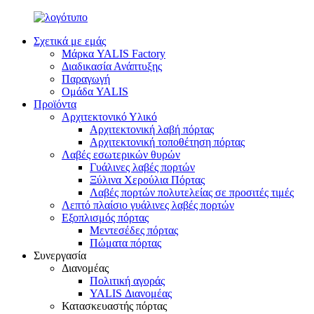
Σχετικά με εμάς
Μάρκα YALIS Factory
Διαδικασία Ανάπτυξης
Παραγωγή
Ομάδα YALIS
Προϊόντα
Αρχιτεκτονικό Υλικό
Αρχιτεκτονική λαβή πόρτας
Αρχιτεκτονική τοποθέτηση πόρτας
Λαβές εσωτερικών θυρών
Γυάλινες λαβές πορτών
Ξύλινα Χερούλια Πόρτας
Λαβές πορτών πολυτελείας σε προσιτές τιμές
Λεπτό πλαίσιο γυάλινες λαβές πορτών
Εξοπλισμός πόρτας
Μεντεσέδες πόρτας
Πώματα πόρτας
Συνεργασία
Διανομέας
Πολιτική αγοράς
YALIS Διανομέας
Κατασκευαστής πόρτας