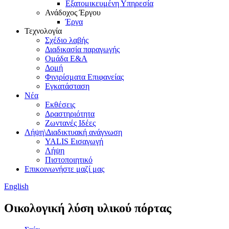
Εξατομικευμένη Υπηρεσία
Ανάδοχος Έργου
Έργα
Τεχνολογία
Σχέδιο λαβής
Διαδικασία παραγωγής
Ομάδα Ε&Α
Δομή
Φινιρίσματα Επιφανείας
Εγκατάσταση
Νέα
Εκθέσεις
Δραστηριότητα
Ζωντανές Ιδέες
Λήψη\Διαδικτυακή ανάγνωση
YALIS Εισαγωγή
Λήψη
Πιστοποιητικό
Επικοινωνήστε μαζί μας
English
Οικολογική λύση υλικού πόρτας