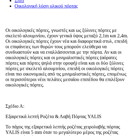
Σπίτι
Οικολογική λύση υλικού πόρτας
Οι οικολογικές πόρτες, γνωστές και ως ξύλινες πόρτες με
σκελετό αλουμινίου, έχουν γενικά ύψος μεταξύ 2,1m και 2,4m.
Οι οικολογικές πόρτες έχουν νέα και διαφορετικά στυλ, επειδή
οι επιφάνειες των θυρών τους μπορούν ελεύθερα να
συνδυαστούν και να εναλλάσσονται με την πόρτα. Αν και οι
οικολογικές πόρτες και οι μινιμαλιστικές πόρτες (αόρατες
πόρτες και πόρτες ψηλά στην οροφή) είναι και οι δύο ξύλινες
πόρτες με σκελετό αλουμινίου, επειδή οι οικολογικές πόρτες
είναι πιο οικονομικές από τις μινιμαλιστικές πόρτες, επομένως
οι περισσότεροι νέοι πελάτες μεσαίου επιπέδου θα επιλέξουν
οικολογικές πόρτες.
Σχέδιο Α:
Εξαιρετικά λεπτή Ροζέτα & Λαβή Πόρτας YALIS
Το πάχος της εξαιρετικά λεπτής ροζέτας χειρολαβής πόρτας
YALIS είναι 5 mm όταν το μεγαλύτερο μέρος της ροζέτας