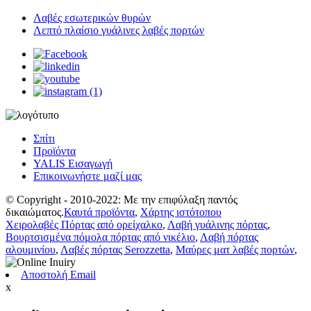
Λαβές εσωτερικών θυρών
Λεπτό πλαίσιο γυάλινες λαβές πορτών
Σπίτι
Προϊόντα
YALIS Εισαγωγή
Επικοινωνήστε μαζί μας
© Copyright - 2010-2022: Με την επιφύλαξη παντός
δικαιώματος.
Καυτά προϊόντα
,
Χάρτης ιστότοπου
Χειρολαβές Πόρτας από ορείχαλκο
,
Λαβή γυάλινης πόρτας
,
Βουρτσισμένα πόμολα πόρτας από νικέλιο
,
Λαβή πόρτας
αλουμινίου
,
Λαβές πόρτας Serozzetta
,
Μαύρες ματ λαβές πορτών
,
Αποστολή Email
x