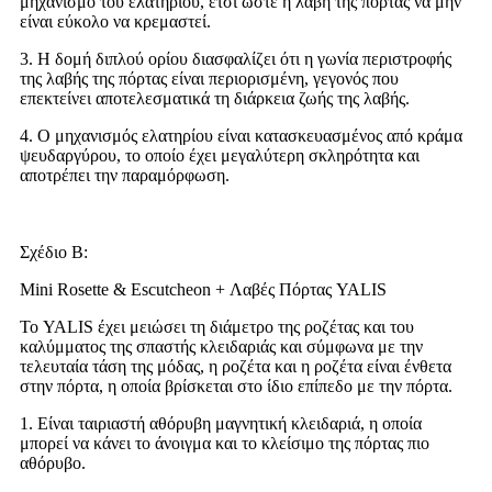
μηχανισμό του ελατηρίου, έτσι ώστε η λαβή της πόρτας να μην
είναι εύκολο να κρεμαστεί.
3. Η δομή διπλού ορίου διασφαλίζει ότι η γωνία περιστροφής
της λαβής της πόρτας είναι περιορισμένη, γεγονός που
επεκτείνει αποτελεσματικά τη διάρκεια ζωής της λαβής.
4. Ο μηχανισμός ελατηρίου είναι κατασκευασμένος από κράμα
ψευδαργύρου, το οποίο έχει μεγαλύτερη σκληρότητα και
αποτρέπει την παραμόρφωση.
Σχέδιο Β:
Mini Rosette & Escutcheon + Λαβές Πόρτας YALIS
Το YALIS έχει μειώσει τη διάμετρο της ροζέτας και του
καλύμματος της σπαστής κλειδαριάς και σύμφωνα με την
τελευταία τάση της μόδας, η ροζέτα και η ροζέτα είναι ένθετα
στην πόρτα, η οποία βρίσκεται στο ίδιο επίπεδο με την πόρτα.
1. Είναι ταιριαστή αθόρυβη μαγνητική κλειδαριά, η οποία
μπορεί να κάνει το άνοιγμα και το κλείσιμο της πόρτας πιο
αθόρυβο.