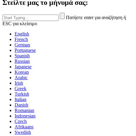
Στείλτε μας το μήνυμά σας:
Πατήστε enter για αναζήτηση ή
ESC για κλείσιμο
English
French
German
Portuguese
Spanish
Russian
Japanese
Korean
Arabic
Irish
Greek
Turkish
Italian
Danish
Romanian
Indonesian
Czech
Afrikaans
Swedish